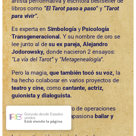
artista performativa y escritora bestseller de
libros como
“El Tarot paso a paso”
y
“Tarot
para vivir”.
Es experta en
Simbología
y
Psicología
Transgeneracional.
Y su nombre de oro se
lee junto al de
su ex pareja, Alejandro
Jodorowsky,
donde nacieron 2 ensayos:
“La vía del Tarot”
y
“Metagenealogía”.
Pero la magia,
que también tocó su voz,
la
ha hecho colaborar en varios proyectos de
teatro y cine,
como
cantante,
actriz,
guionista y dialoguista.
Marianne tiene su centro de operaciones
Gonzalo
desde
Estados
entre París e Ibiza
y le apasiona
bailar y
unidos
Está viendo la página
cantar tango.